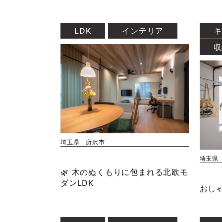
LDK
インテリア
キ
収
埼玉県 所沢市
埼玉県
🌿 木のぬくもりに包まれる北欧モ
ダンLDK
おし