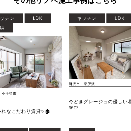
その他リノベ施工事例はこちら
ッチン
LDK
キッチン
LDK
納
所沢市 東所沢
 小手指市
今どきグレージュの優しい
🤎🤍
ゃれなこだわり賃貸✨🏠