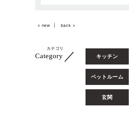
< new
back >
カテゴリ
／
Category
キッチン
ベットルーム
玄関