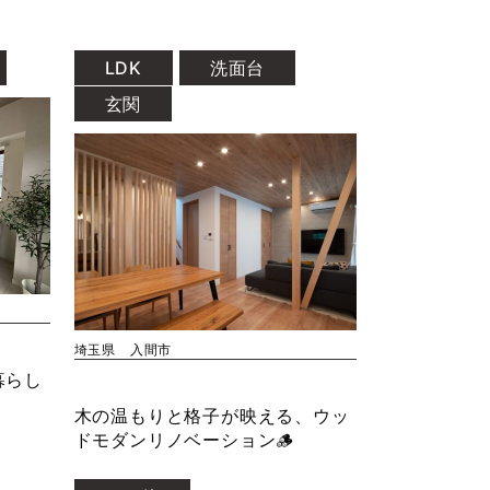
LDK
洗面台
玄関
埼玉県 入間市
暮らし
木の温もりと格子が映える、ウッ
ドモダンリノベーション🪵