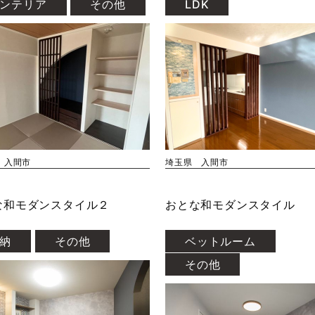
ンテリア
その他
LDK
 入間市
埼玉県 入間市
な和モダンスタイル２
おとな和モダンスタイル
納
その他
ベットルーム
その他