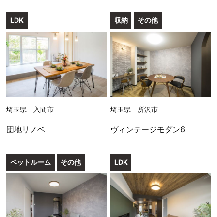
LDK
収納
その他
埼玉県 入間市
埼玉県 所沢市
団地リノベ
ヴィンテージモダン6
ベットルーム
その他
LDK