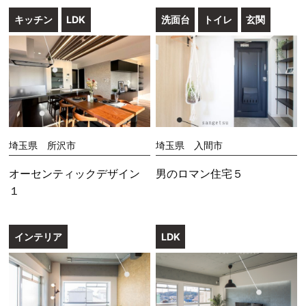
キッチン
LDK
洗面台
トイレ
玄関
埼玉県 所沢市
埼玉県 入間市
オーセンティックデザイン
男のロマン住宅５
１
インテリア
LDK