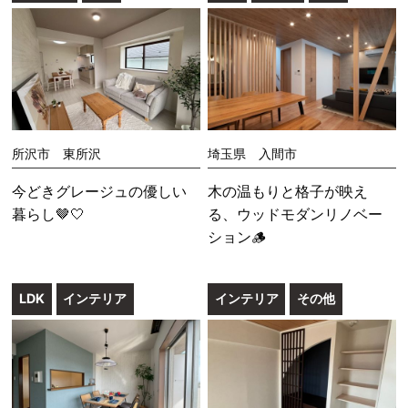
所沢市 東所沢
埼玉県 入間市
今どきグレージュの優しい
木の温もりと格子が映え
暮らし🤎🤍
る、ウッドモダンリノベー
ション🪵
LDK
インテリア
インテリア
その他