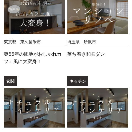
東京都 東久留米市
埼玉県 所沢市
築55年の団地がおしゃれカ
落ち着き和モダン
フェ風に大変身！
玄関
キッチン