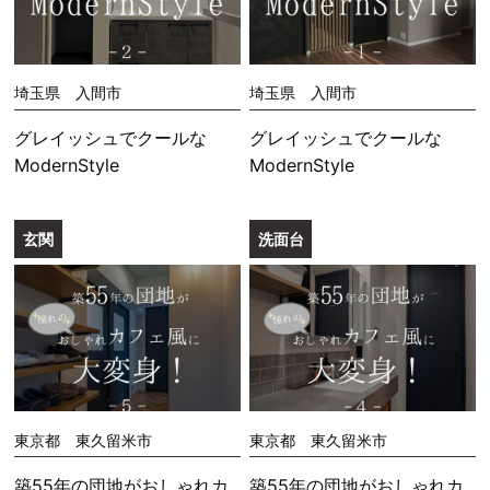
埼玉県 入間市
埼玉県 入間市
グレイッシュでクールな
グレイッシュでクールな
ModernStyle
ModernStyle
玄関
洗面台
東京都 東久留米市
東京都 東久留米市
築55年の団地がおしゃれカ
築55年の団地がおしゃれカ