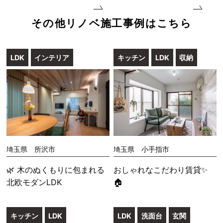
その他リノベ施工事例はこちら
LDK
インテリア
キッチン
LDK
収納
埼玉県 所沢市
埼玉県 小手指市
🌿 木のぬくもりに包まれる
おしゃれなこだわり賃貸✨
北欧モダンLDK
🏠
キッチン
LDK
LDK
洗面台
玄関