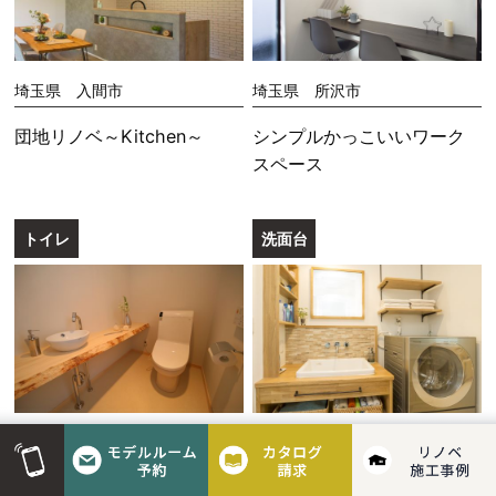
埼玉県 入間市
埼玉県 所沢市
団地リノベ～Kitchen～
シンプルかっこいいワーク
スペース
トイレ
洗面台
埼玉県
埼玉県 所沢市
Rest room特集
気分が上がる明るい洗面室