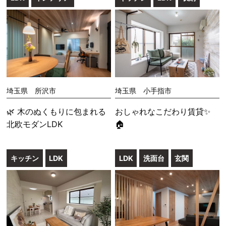
埼玉県 所沢市
埼玉県 小手指市
🌿 木のぬくもりに包まれる
おしゃれなこだわり賃貸✨
北欧モダンLDK
🏠
キッチン
LDK
LDK
洗面台
玄関