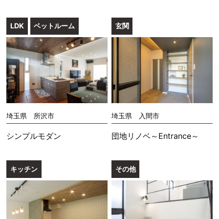
LDK
ベットルーム
玄関
埼玉県 所沢市
埼玉県 入間市
シンプルモダン
団地リノベ～Entrance～
キッチン
その他