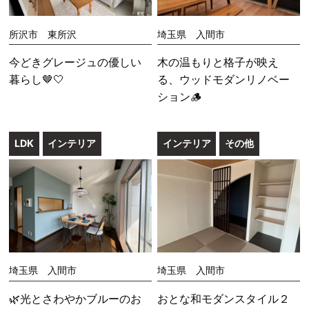
所沢市 東所沢
埼玉県 入間市
今どきグレージュの優しい
木の温もりと格子が映え
暮らし🤎🤍
る、ウッドモダンリノベー
ション🪵
LDK
インテリア
インテリア
その他
埼玉県 入間市
埼玉県 入間市
🌿光とさわやかブルーのお
おとな和モダンスタイル２