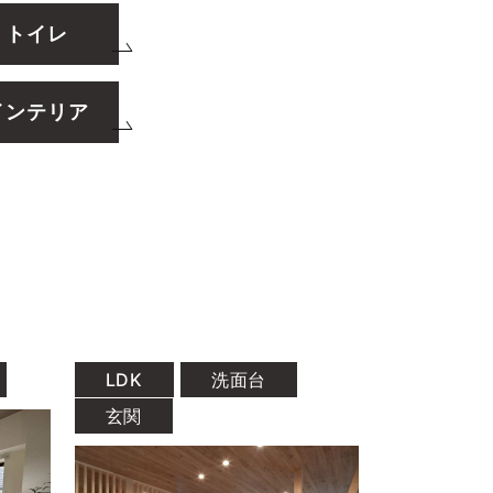
トイレ
インテリア
LDK
洗面台
玄関