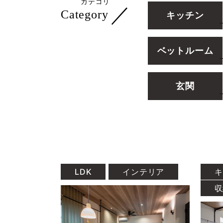
カテゴリ
／
Category
キッチン
ベットルーム
玄関
LDK
インテリア
キ
収