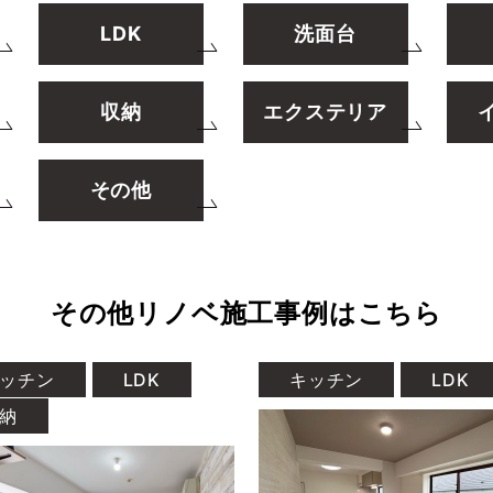
LDK
洗面台
収納
エクステリア
その他
その他リノベ施工事例はこちら
ッチン
LDK
キッチン
LDK
納