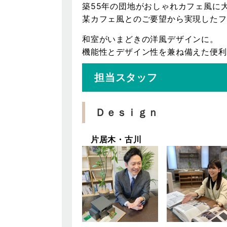
築55年の団地がおしゃれカフェ風に
某カフェ風とのご要望から実現したフ
和室がいまどきの洋風デザインに。
機能性とデザイン性を兼ね備えた便利
担当スタッフ
Ｄｅｓｉｇｎ
片居木・古川