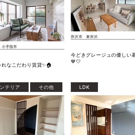
所沢市 東所沢
 小手指市
今どきグレージュの優しい
🤎🤍
ゃれなこだわり賃貸✨🏠
ンテリア
その他
LDK