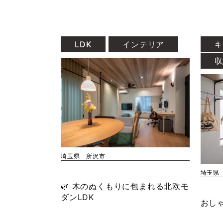
LDK
インテリア
キ
収
埼玉県 所沢市
埼玉県
🌿 木のぬくもりに包まれる北欧モ
ダンLDK
おし