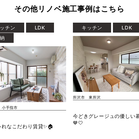
その他リノベ施工事例はこちら
ッチン
LDK
キッチン
LDK
納
所沢市 東所沢
 小手指市
今どきグレージュの優しい
🤎🤍
ゃれなこだわり賃貸✨🏠