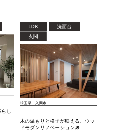
LDK
洗面台
玄関
埼玉県 入間市
暮らし
木の温もりと格子が映える、ウッ
ドモダンリノベーション🪵