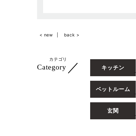
< new
back >
カテゴリ
／
Category
キッチン
ベットルーム
玄関