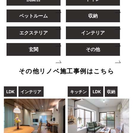
ベットルーム
収納
エクステリア
インテリア
玄関
その他
その他リノベ施工事例はこちら
LDK
インテリア
キッチン
LDK
収納