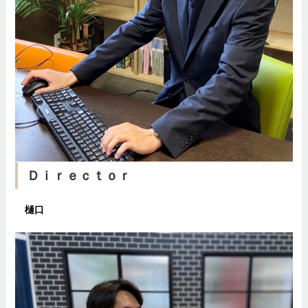
Ｄｉｒｅｃｔｏｒ
樋口