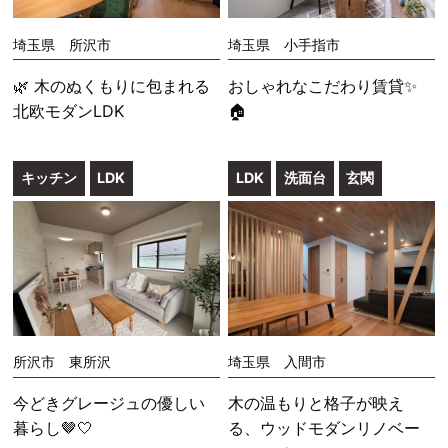
埼玉県 所沢市
埼玉県 小手指市
🌿 木のぬくもりに包まれる
おしゃれなこだわり賃貸✨
北欧モダンLDK
🏠
キッチン
LDK
LDK
洗面台
玄関
所沢市 東所沢
埼玉県 入間市
今どきグレージュの優しい
木の温もりと格子が映え
暮らし🤎🤍
る、ウッドモダンリノベー