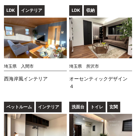
LDK
インテリア
LDK
収納
埼玉県 入間市
埼玉県 所沢市
西海岸風インテリア
オーセンティックデザイン
４
ベットルーム
インテリア
洗面台
トイレ
玄関