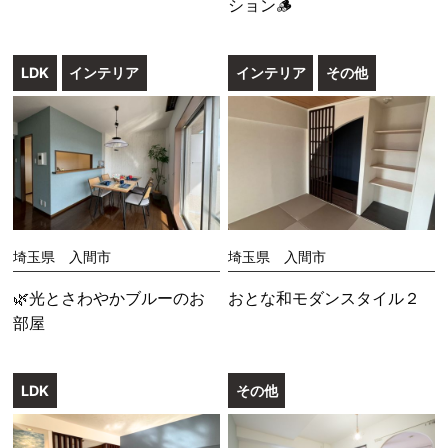
ション🪵
LDK
インテリア
インテリア
その他
埼玉県 入間市
埼玉県 入間市
🌿光とさわやかブルーのお
おとな和モダンスタイル２
部屋
LDK
その他