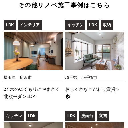
その他リノベ施工事例はこちら
LDK
インテリア
キッチン
LDK
収納
埼玉県 所沢市
埼玉県 小手指市
🌿 木のぬくもりに包まれる
おしゃれなこだわり賃貸✨
北欧モダンLDK
🏠
キッチン
LDK
LDK
洗面台
玄関