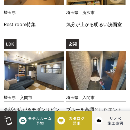
埼玉県
埼玉県 所沢市
Rest room特集
気分が上がる明るい洗面室
LDK
玄関
埼玉県 入間市
埼玉県 入間市
会話が広がるモダンリビン
ブルーを基調としたエント
グ
ランス