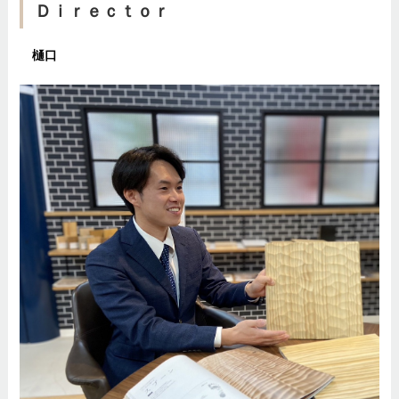
Ｄｉｒｅｃｔｏｒ
樋口