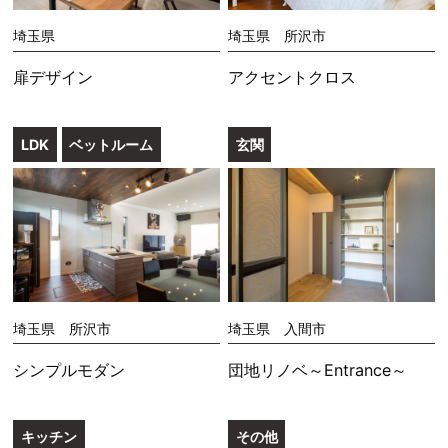
埼玉県
埼玉県 所沢市
扉デザイン
アクセントクロス
LDK
ベットルーム
玄関
埼玉県 所沢市
埼玉県 入間市
シンプルモダン
団地リノベ～Entrance～
キッチン
その他