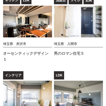
キッチン
LDK
洗面台
トイレ
玄関
埼玉県 所沢市
埼玉県 入間市
オーセンティックデザイン
男のロマン住宅５
１
インテリア
LDK