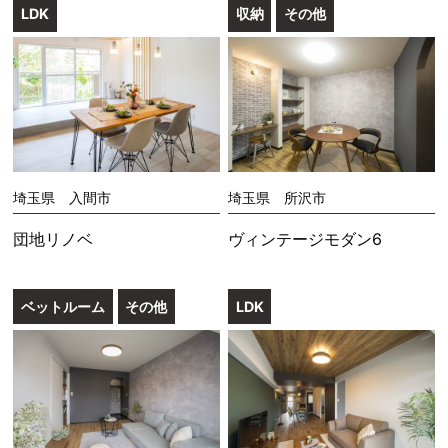
LDK
収納
その他
埼玉県 入間市
埼玉県 所沢市
団地リノベ
ヴィンテージモダン6
ベットルーム
その他
LDK