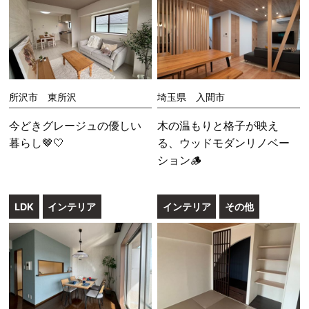
所沢市 東所沢
埼玉県 入間市
今どきグレージュの優しい
木の温もりと格子が映え
暮らし🤎🤍
る、ウッドモダンリノベー
ション🪵
LDK
インテリア
インテリア
その他