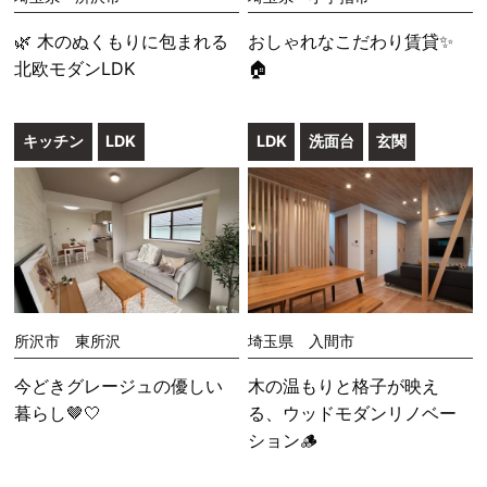
🌿 木のぬくもりに包まれる
おしゃれなこだわり賃貸✨
北欧モダンLDK
🏠
キッチン
LDK
LDK
洗面台
玄関
所沢市 東所沢
埼玉県 入間市
今どきグレージュの優しい
木の温もりと格子が映え
暮らし🤎🤍
る、ウッドモダンリノベー
ション🪵