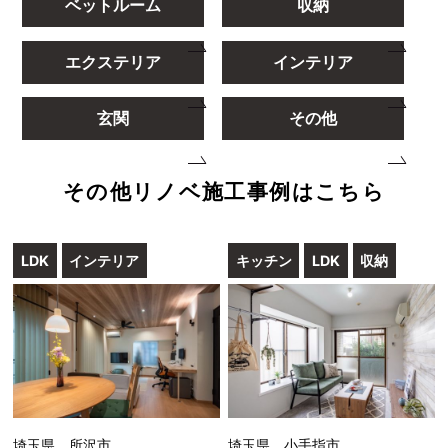
ベットルーム
収納
エクステリア
インテリア
玄関
その他
その他リノベ施工事例はこちら
LDK
インテリア
キッチン
LDK
収納
埼玉県 所沢市
埼玉県 小手指市