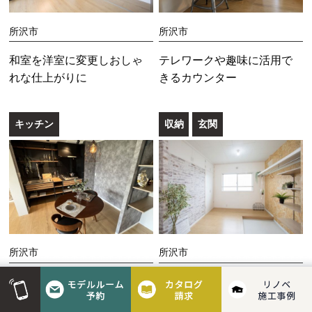
所沢市
所沢市
和室を洋室に変更しおしゃ
テレワークや趣味に活用で
れな仕上がりに
きるカウンター
キッチン
収納
玄関
所沢市
所沢市
木とブラックアイアンのキ
土間でアウトドア収納でき
ッチンリノベ
る空間